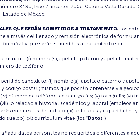
úmero 3130, Piso 7, interior 700c, Colonia Valle Dorado, C
, Estado de México.
NALES QUE SERÁN SOMETIDOS A TRATAMIENTO.
Los dat
one a través del llenado y remisión electrónica de formula
cación móvil y que serán sometidos a tratamiento son:
de usuario: (i) nombre(s), apellido paterno y apellido matern
 número de teléfono.
 perfil de candidato: (i) nombre(s), apellido paterno y apelli
 y código postal (mismos que podrán obtenerse vía geolocali
(iv) número de teléfono, celular y/o fax; (v) fotografía; (vi)
ii) lo relativo a historial académico y laboral (empleos anter
terés en puestos de trabajo; (ix) aptitudes y capacidades; y
o sueldo); (xi) currículum vitae (los "
Datos
").
á añadir datos personales no requeridos o diferentes a aqu