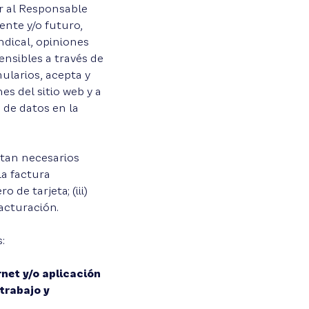
ar al Responsable
ente y/o futuro,
indical, opiniones
ensibles a través de
ularios, acepta y
s del sitio web y a
o de datos en la
ltan necesarios
la factura
 de tarjeta; (iii)
facturación.
:
rnet y/o aplicación
trabajo y