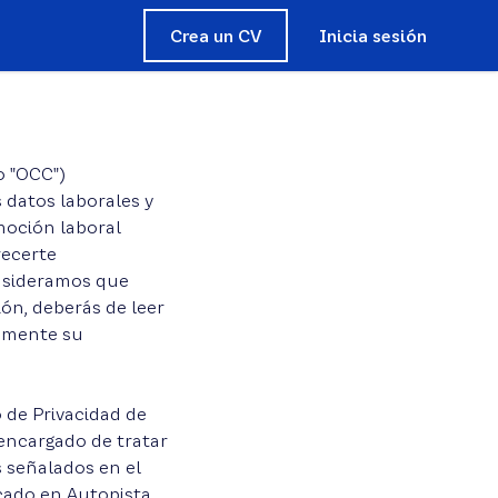
Crea un CV
Inicia sesión
o "OCC")
 datos laborales y
moción laboral
recerte
onsideramos que
ón, deberás de leer
samente su
 de Privacidad de
l encargado de tratar
s señalados en el
icado en Autopista