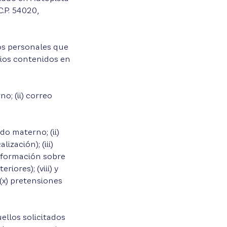
.P. 54020,
os personales que
rios contenidos en
o; (ii) correo
do materno; (ii)
zación); (iii)
 información sobre
iores); (viii) y
 (x) pretensiones
ellos solicitados