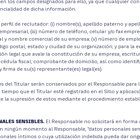
 en los campos designados para ello, ya que cualquier co
encialidad de dicha información.
 perfil de reclutador: (i) nombre(s), apellido paterno y apell
mpresarial; (iii) número de teléfono, celular y/o fax empresa
l y nombre comercial de su empresa; (v) número de emplea
ódigo postal, estado y ciudad de su organización; y para la
ción legal que avale la constitución de su empresa, escrit
cédula fiscal, comprobante de domicilio, así como identific
 firma de su(s) representante(es) legal(es).
s del Titular serán conservados por el Responsable para l
 tiempo que el Titular esté registrado en el Sitio y aplicac
cite la supresión de estos mediante el procedimiento esta
NALES SENSIBLES.
El Responsable no solicitará en forma a
 ningún momento al Responsable, "datos personales sensib
onales íntimos o cuya utilización indebida pueda dar orig