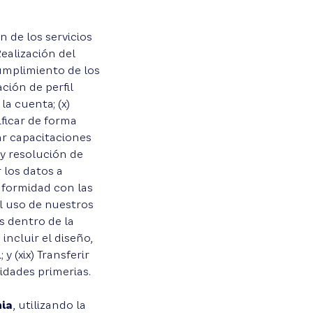
n de los servicios
Realización del
Cumplimiento de los
ación de perfil
a cuenta; (x)
ficar de forma
ar capacitaciones
o y resolución de
r los datos a
nformidad con las
el uso de nuestros
os dentro de la
incluir el diseño,
y (xix) Transferir
idades primerias.
nia
, utilizando la