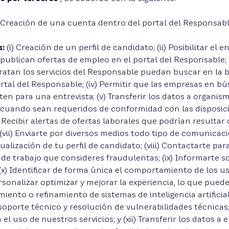
) Creación de una cuenta dentro del portal del Responsab
s:
(i) Creación de un perfil de candidato; (ii) Posibilitar el 
publican ofertas de empleo en el portal del Responsable; (i
atan los servicios del Responsable puedan buscar en la 
ortal del Responsable; (iv) Permitir que las empresas en bú
ten para una entrevista; (v) Transferir los datos a organis
 cuando sean requeridos de conformidad con las disposici
) Recibir alertas de ofertas laborales que podrían resultar 
; (vii) Enviarte por diversos medios todo tipo de comunica
tualización de tu perfil de candidato; (viii) Contactarte pa
 de trabajo que consideres fraudulentas; (ix) Informarte 
x) Identificar de forma única el comportamiento de los us
sonalizar optimizar y mejorar la experiencia, lo que puede 
ento o refinamiento de sistemas de inteligencia artificial;
e soporte técnico y resolución de vulnerabilidades técnicas; 
el uso de nuestros servicios; y (xii) Transferir los datos a