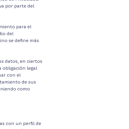
va por parte del
miento para el
io del
ino se define más
s datos, en ciertos
 obligación legal
nar con el
atamiento de sus
 teniendo como
as con un perfil de