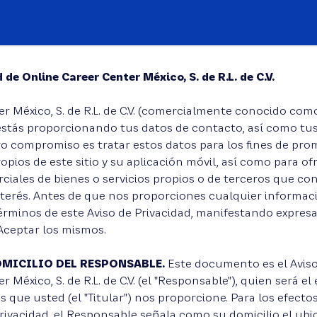
 de Online Career Center México, S. de R.L. de C.V.
r México, S. de R.L. de C.V. (comercialmente conocido com
stás proporcionando tus datos de contacto, así como tus
o compromiso es tratar estos datos para los fines de pro
opios de este sitio y su aplicación móvil, así como para of
iales de bienes o servicios propios o de terceros que c
terés. Antes de que nos proporciones cualquier informaci
érminos de este Aviso de Privacidad, manifestando expre
Aceptar los mismos.
OMICILIO DEL RESPONSABLE.
Este documento es el Aviso
 México, S. de R.L. de C.V. (el "Responsable"), quien será e
s que usted (el "Titular") nos proporcione. Para los efecto
rivacidad, el Responsable señala como su domicilio el ub