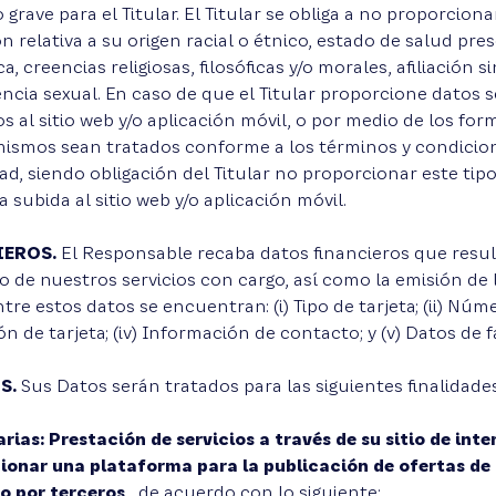
 grave para el Titular. El Titular se obliga a no proporcion
 relativa a su origen racial o étnico, estado de salud pres
, creencias religiosas, filosóficas y/o morales, afiliación s
encia sexual. En caso de que el Titular proporcione datos s
al sitio web y/o aplicación móvil, o por medio de los form
ismos sean tratados conforme a los términos y condicione
ad, siendo obligación del Titular no proporcionar este tip
 subida al sitio web y/o aplicación móvil.
IEROS.
El Responsable recaba datos financieros que resu
o de nuestros servicios con cargo, así como la emisión de 
re estos datos se encuentran: (i) Tipo de tarjeta; (ii) Número
ón de tarjeta; (iv) Información de contacto; y (v) Datos de 
S.
Sus Datos serán tratados para las siguientes finalidades
rias: Prestación de servicios a través de su sitio de inte
ionar una plataforma para la publicación de ofertas de 
o por terceros
, de acuerdo con lo siguiente: