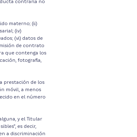
nducta contraria no
ido materno; (ii)
rial; (iv)
dos; (vi) datos de
 emisión de contrato
ura que contenga los
ación, fotografía,
a prestación de los
ión móvil, a menos
blecido en el número
lguna, y el Titular
les", es decir,
en a discriminación