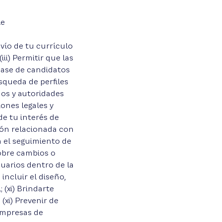
le
envío de tu currículo
ii) Permitir que las
base de candidatos
squeda de perfiles
mos y autoridades
ones legales y
de tu interés de
ción relacionada con
ra el seguimiento de
sobre cambios o
uarios dentro de la
incluir el diseño,
 (xi) Brindarte
(xi) Prevenir de
 empresas de