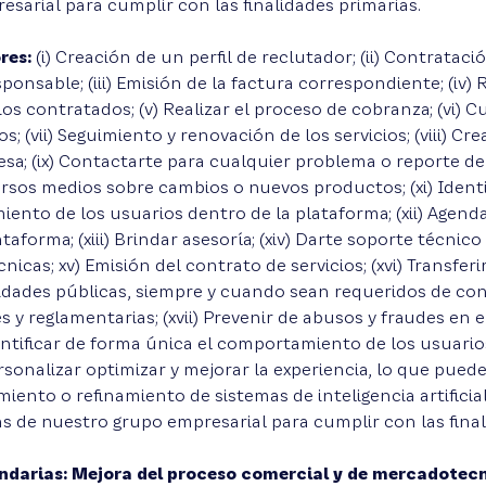
sarial para cumplir con las finalidades primarias.
res:
(i) Creación de un perfil de reclutador; (ii) Contratació
ponsable; (iii) Emisión de la factura correspondiente; (iv) 
ios contratados; (v) Realizar el proceso de cobranza; (vi) 
s; (vii) Seguimiento y renovación de los servicios; (viii) Cre
sa; (ix) Contactarte para cualquier problema o reporte de l
rsos medios sobre cambios o nuevos productos; (xi) Identi
ento de los usuarios dentro de la plataforma; (xii) Agend
ataforma; (xiii) Brindar asesoría; (xiv) Darte soporte técnic
nicas; xv) Emisión del contrato de servicios; (xvi) Transferi
idades públicas, siempre y cuando sean requeridos de co
s y reglamentarias; (xvii) Prevenir de abusos y fraudes en 
 Identificar de forma única el comportamiento de los usuari
sonalizar optimizar y mejorar la experiencia, lo que puede 
nto o refinamiento de sistemas de inteligencia artificial; 
s de nuestro grupo empresarial para cumplir con las final
ndarias: Mejora del proceso comercial y de mercadotec