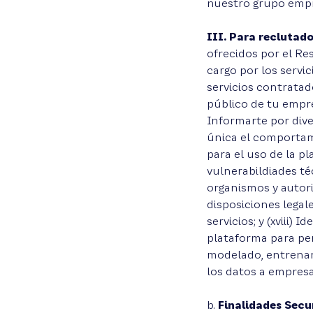
nuestro grupo empre
III. Para reclutado
ofrecidos por el Res
cargo por los servic
servicios contratado
público de tu empre
Informarte por dive
única el comportami
para el uso de la pl
vulnerabildiades téc
organismos y autor
disposiciones legale
servicios; y (xviii)
plataforma para per
modelado, entrenamie
los datos a empresa
b.
Finalidades Secu